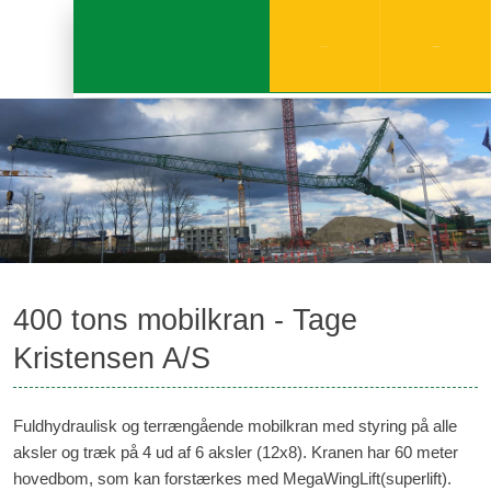
97 96 12 13
SEND MAIL​
400 tons mobilkran - Tage
Kristensen A/S
Fuldhydraulisk og terrængående mobilkran med styring på alle
aksler og træk på 4 ud af 6 aksler (12x8). Kranen har 60 meter
hovedbom, som kan forstærkes med MegaWingLift(superlift).