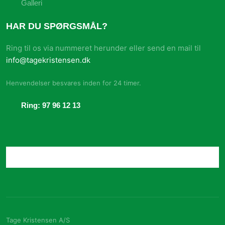
Galleri
HAR DU SPØRGSMÅL?
Ring til os via nummeret herunder eller send en mail til
info@tagekristensen.dk
Henvendelser besvares inden for 24 timer.​
Ring: 97 96 12 13
Tage Kristensen A/S