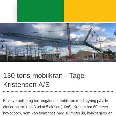
97 96 12 13
SEND MAIL​
​130 tons mobilkran - Tage
Kristensen A/S
Fuldhydraulisk og terrængående mobilkran med styring på alle
aksler og træk på 3 ud af 5 aksler (10x6). Kranen har 60 meter
hovedbom, som kan forlænges med 18 meter jib, hvilket giver en