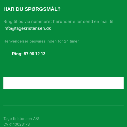
HAR DU SPØRGSMÅL?
Ring til os via nummeret herunder eller send en mail til
info@tagekristensen.dk
Henvendelser besvares inden for 24 timer.​
Ring: 97 96 12 13
Tage Kristensen A/S
CVR​: 10023173