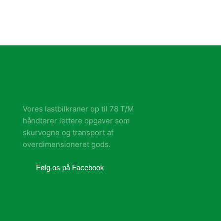
Vores lastbilkraner op til 78 T/M
håndterer lettere opgaver som
skurvogne og transport af
overdimensioneret gods.
​Følg os på Facebook