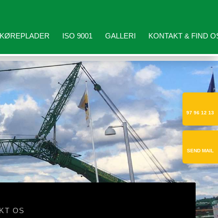
KØREPLADER
ISO 9001
GALLERI
KONTAKT & FIND O
97 96 12 13
SEND MAIL​
KT OS