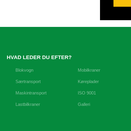
HVAD LEDER DU EFTER?
Blokvogn
Mobilkraner
Særtransport
Køreplader
Maskintransport
ISO 9001
Lastbilkraner
Galleri