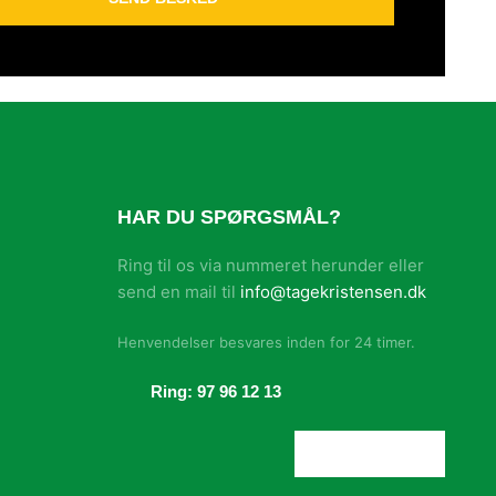
HAR DU SPØRGSMÅL?
Ring til os via nummeret herunder eller
send en mail til
info@tagekristensen.dk
Henvendelser besvares inden for 24 timer.​
Ring: 97 96 12 13