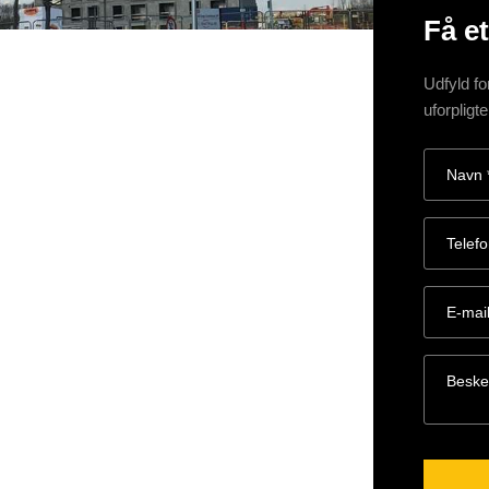
Få et
Udfyld fo
uforpligt